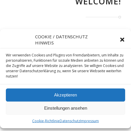
WELCOME!
Lorem ipsum dolor sit amet, consectetuer adipiscing elit.
COOKIE / DATENSCHUTZ
Aenean commodo ligula eget dolor. Aenean massa. Cum sociis
HINWEIS
natoque penatibus et magnis dis parturient montes, nascetur
ridiculus mus. Donec quam felis, ultricies nec, pellentesque eu,
Wir verwenden Cookies und Plugins von Fremdanbietern, um Inhalte zu
pretium quis, sem. Nulla consequat massa quis enim. Donec
personalisieren, Funktionen für soziale Medien anbieten zu können und
pede justo, fringilla vel, aliquet nec, vulputate eget, arcu.
die Zugriffe auf unsere Website zu analysieren. Sie willigen Cookies und
unserer Datenschutzerklärung zu, wenn Sie unsere Webseite weiterhin
nutzen!
Akzeptieren
Einstellungen ansehen
Cookie-Richtlinie
Datenschutz
Impressum