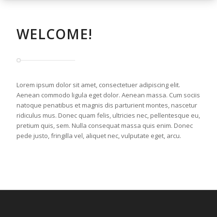
WELCOME!
Lorem ipsum dolor sit amet, consectetuer adipiscing elit.
Aenean commodo ligula eget dolor. Aenean massa. Cum sociis
natoque penatibus et magnis dis parturient montes, nascetur
ridiculus mus. Donec quam felis, ultricies nec, pellentesque eu,
pretium quis, sem. Nulla consequat massa quis enim. Donec
pede justo, fringilla vel, aliquet nec, vulputate eget, arcu.