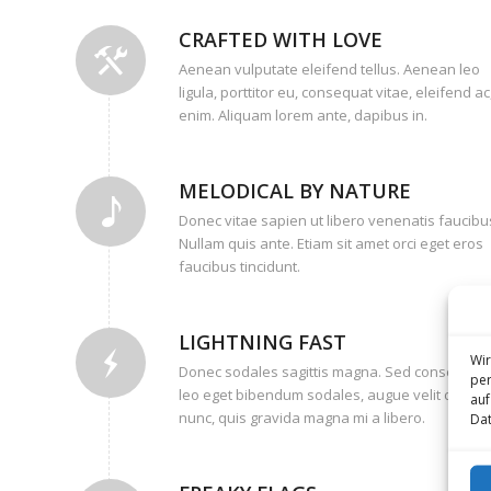
CRAFTED WITH LOVE
Aenean vulputate eleifend tellus. Aenean leo
ligula, porttitor eu, consequat vitae, eleifend ac
enim. Aliquam lorem ante, dapibus in.
MELODICAL BY NATURE
Donec vitae sapien ut libero venenatis faucibu
Nullam quis ante. Etiam sit amet orci eget eros
faucibus tincidunt.
LIGHTNING FAST
Wir
Donec sodales sagittis magna. Sed consequat,
per
leo eget bibendum sodales, augue velit cursus
auf
nunc, quis gravida magna mi a libero.
Dat