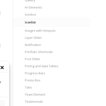
Gallery
Hr Elements
Iconbox
Iconlist
Images with Hotspots
Layer Slider
Notification
Portfolio Shortcode
Post Slider
Pricing and data Tables
Progress Bars
Promo Box
e
Tabs
Team Element
Testimonials