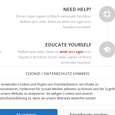
NEED HELP?
Donec vitae sapien ut libero venenatis faucibus.
,
Nullam quis ante. Etiam sit amet orci eget eros
faucibus tincidunt.
EDUCATE YOURSELF
s.
Nullam quis ante. Etiam sit
amet orci eget
eros
faucibus tincidunt. Donec vitae sapien ut libero
venenatis faucibus.
COOKIE / DATENSCHUTZ HINWEIS
MAGNETISM IS NICE
 verwenden Cookies und Plugins von Fremdanbietern, um Inhalte zu
Donec sodales sagittis magna. Sed consequat,
sonalisieren, Funktionen für soziale Medien anbieten zu können und die Zugriff
leo eget bibendum sodales, augue velit cursus
 unsere Website zu analysieren. Sie willigen Cookies und unserer
nunc, quis gravida magna mi a libero.
enschutzerklärung zu, wenn Sie unsere Webseite weiterhin nutzen!
Akzeptieren
Einstellungen ansehen