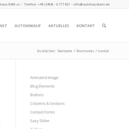
ohaus KAM
~ Telefon:
+49 (2404) - 6 777 821
~
info@autohauskam.de
UG
ENST
AUTOANKAUF
AKTUELLES
KONTAKT
Du bist hier:
Startseite
/
Shortcodes
/
Iconlist
Animated Image
Blog Elements
Buttons
Columns & Sections
Contact Forms
Easy Slider