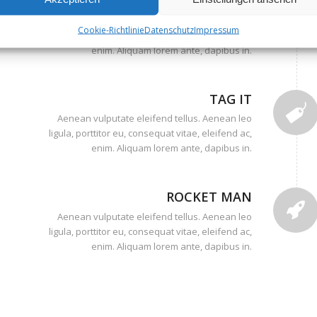
EARTH
s
Aenean vulputate eleifend tellus. Aenean leo
Cookie-Richtlinie
Datenschutz
Impressum
ligula, porttitor eu, consequat vitae, eleifend ac,
enim. Aliquam lorem ante, dapibus in.
TAG IT
Aenean vulputate eleifend tellus. Aenean leo
ligula, porttitor eu, consequat vitae, eleifend ac,
enim. Aliquam lorem ante, dapibus in.
ROCKET MAN
Aenean vulputate eleifend tellus. Aenean leo
ligula, porttitor eu, consequat vitae, eleifend ac,
enim. Aliquam lorem ante, dapibus in.