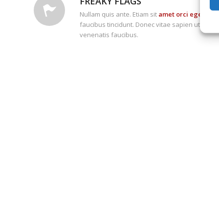
FREAKY FLAGS
Nullam quis ante. Etiam sit
amet orci eget
ero
faucibus tincidunt. Donec vitae sapien ut libero
venenatis faucibus.