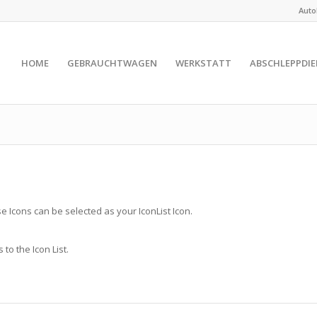
Aut
HOME
GEBRAUCHTWAGEN
WERKSTATT
ABSCHLEPPDI
ose Icons can be selected as your IconList Icon.
to the Icon List.